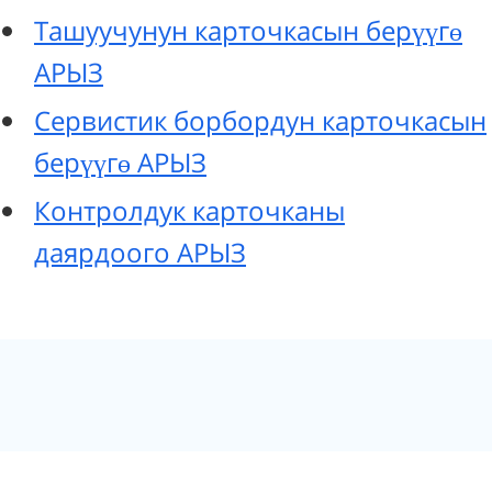
Ташуучунун карточкасын берүүгө
АРЫЗ
Сервистик борбордун карточкасын
берүүгө АРЫЗ
Контролдук карточканы
даярдоого АРЫЗ